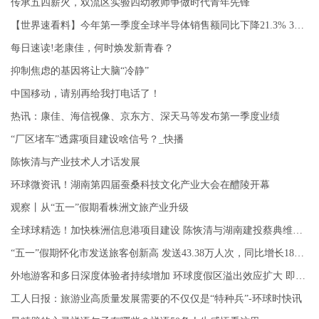
传承五四薪火，双流区实验四幼教师争做时代青年先锋
【世界速看料】今年第一季度全球半导体销售额同比下降21.3% 3月呈现复苏迹象
每日速读!老康佳，何时焕发新青春？
抑制焦虑的基因将让大脑“冷静”
中国移动，请别再给我打电话了！
热讯：康佳、海信视像、京东方、深天马等发布第一季度业绩
“厂区堵车”透露项目建设啥信号？_快播
陈恢清与产业技术人才话发展
环球微资讯！湖南第四届蚕桑科技文化产业大会在醴陵开幕
观察丨从“五一”假期看株洲文旅产业升级
全球球精选！加快株洲信息港项目建设 陈恢清与湖南建投蔡典维座谈
“五一”假期怀化市发送旅客创新高 发送43.38万人次，同比增长183.82％
外地游客和多日深度体验者持续增加 环球度假区溢出效应扩大 即时焦点
工人日报：旅游业高质量发展需要的不仅仅是“特种兵”-环球时快讯