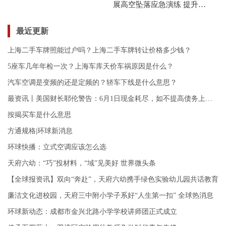
展高空坠落应急演练 提升应
急处置能力
最近更新
上海二手车牌照能过户吗？上海二手车牌转让价格多少钱？
5座车几年年检一次？上海车库天价车祸原因是什么？
汽车空调是变频的还是定频的？轿车下线是什么意思？
最资讯丨美国财长耶伦警告：6月1日现金耗尽，如不提高债务上限将引发“金融和经济崩溃”
按揭买车是什么意思
方通规格|环球新消息
环球快播：立式空调应该怎么选
天府六幼：“巧”投材料，“域”见美好 世界微头条
【全球报资讯】双向“奔赴”，天府六幼携手绿色实验幼儿园共话教育
廉洁文化进校园，天府三中附小学子系好“人生第一扣” 全球热消息
环球新动态：成都市金兴北路小学学校讲师团正式成立