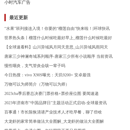
小时汽车广告
最近更新
“水果”班列接连入境！你要的“榴莲自由”快来啦！|环球快讯
世界热头条丨榴莲什么时候吃最好早上_榴莲什么时候吃最好
【全球速看料】山川异域风月同天意思_山川异域风雨同天
唐家三少神澜奇域系列顺序-唐家三少所有小说顺序 当前资讯
慢性咽炎，支气管炎会咳一辈子吗
今日热搜：vivo X90S曝光：天玑9200+ 安卓最强
万物可以为师简介（万物可以为师）
2023cba季后赛总决赛门票价格+票价座位图 要闻速递
2023年济南市“中国品牌日”主题活动正式启动-全球最资讯
百事通！市长陈恢清请产业技术人才吃早餐，聊了些啥
大龙虾的家常简单做法大全图解_大龙虾的做法大全图解