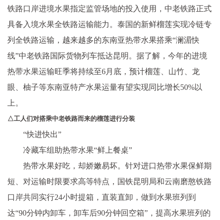
铁路口岸进境水果指定监管场地的投入使用，中老铁路正式
具备入境水果全铁路运输能力。泰国的新鲜榴莲实现冷链专
列全铁路运输，越来越多的东南亚热带水果搭乘“澜湄快
线”中老铁路国际货物列车抵达昆明。据了解，今年的进境
热带水果运输旺季将持续至6月底，预计榴莲、山竹、龙
眼、柚子等东南亚特产水果运量有望实现同比增长50%以
上。
△工人们对搭乘中老铁路而来的榴莲进行分装
“快进快出”
冷藏车组助热带水果“鲜上餐桌”
热带水果好吃，却娇嫩易坏。针对进口热带水果保鲜期
短、对运输时限要求高等特点，国铁昆明局和云南磨憨铁路
口岸共同实行24小时提箱，直装直卸，做到水果班列到
达“90分钟内卸车，卸车后90分钟回空箱”，提高水果班列的