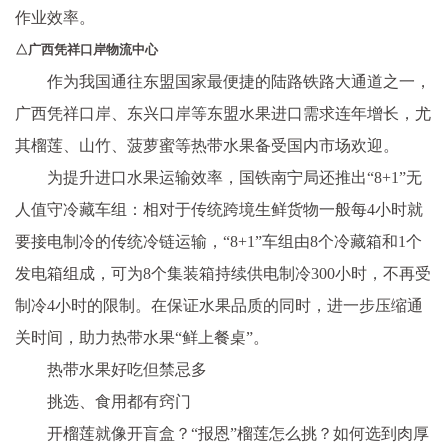
作业效率。
△广西凭祥口岸物流中心
作为我国通往东盟国家最便捷的陆路铁路大通道之一，
广西凭祥口岸、东兴口岸等东盟水果进口需求连年增长，尤
其榴莲、山竹、菠萝蜜等热带水果备受国内市场欢迎。
为提升进口水果运输效率，国铁南宁局还推出“8+1”无
人值守冷藏车组：相对于传统跨境生鲜货物一般每4小时就
要接电制冷的传统冷链运输，“8+1”车组由8个冷藏箱和1个
发电箱组成，可为8个集装箱持续供电制冷300小时，不再受
制冷4小时的限制。在保证水果品质的同时，进一步压缩通
关时间，助力热带水果“鲜上餐桌”。
热带水果好吃但禁忌多
挑选、食用都有窍门
开榴莲就像开盲盒？“报恩”榴莲怎么挑？如何选到肉厚