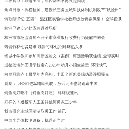
世界观点：非遗出圈，年轻网民不再只是围观
焦点日报：揭榜挂帅，建设长三角区域科技体制机制改革“试验田”
诗歌朗诵忆“五四”，温江区实验学校教师绽放青春风采！|全球视讯
株洲已建立94处应急避难场所
株洲市市场监管局召开全市商业银行收费行为提醒告诫会
魏晋竹林七贤是谁 魏晋竹林七贤|环球热头条
锦城小学教师参加高新区论文（案例）评选活动获佳绩_全球实时
成都蓝港外国语学校发布2023年幼升小招生简章_环球快讯
向皇冠靠齐！最早年内亮相，丰田全新凯美瑞伪装谍照曝光
观察：L4公司进军辅助驾驶，放话无图也能跑遍中国
鳄鱼肉好吃不（鳄鱼肉好吃） 环球观速讯
好样的！退役军人王国祥跳河勇救三少年
我市研究主城区清洁取暖工作 简讯
中国半导体检测设备，机遇正当时