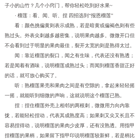
子小的山竹？几个小窍门，帮你轻松吃到好水果~
· 榴莲：看、闻、听、捏 四招选到“报恩榴莲”
看：颜色挑偏黄则表示成熟，若是暗黄或偏褐色则有些
熟过头。外表尖刺越多越密集，说明果肉越多。微微开口但
不会看到过于明显的果肉最佳，裂开太宽的则是熟得太过。
闻：靠近榴莲的裂口，闻之有生味，代表还没有熟透；
若是闻着有酒味，说明榴莲成熟过头；而闻到榴莲香甜正好
的话，就可放心购买了。
听：熟榴莲果壳和果肉之间是有空隙的，拿起来轻轻摇
一摇，就能听到细微的声响，这就说明这个榴莲已熟。
捏：捏住榴莲外壳上相邻的两根刺，微微用力向内靠
拢，若能轻松捏动，代表其成熟度高；如果刺又尖又长且不
容易捏得动，说明榴莲的果肉少皮厚，还有没熟透。用指甲
捏榴莲的果柄，如果留下指甲印说明榴莲较新鲜，若是柄比