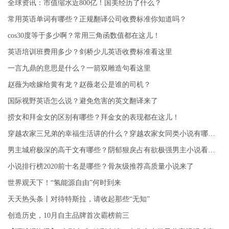
全球资讯：市值缩水近800亿！国美经历了什么？
常用英语单词有哪些？正规翻译公司收费标准你知道吗？
cos30度等于多少啊？常用三角函数值都在这儿！
英语培训班费用多少？剑桥少儿英语收费标准看这里
一言九鼎的意思是什么？一箭双雕造句看这里
赵薇为啥嫁给黄有龙？赵薇老公是谁的司机？
国际视野英语怎么说？避免危害的英文翻译来了
捞女和拜金女的区别有哪些？拜金女的表现都在这儿！
穿越农家三兄弟的幸福生活讲的什么？穿越农家女同类小说有哪些？
男主城府极深的高干文有哪些？阴郁狠戾占有欲极强男主小说看这里
小说排行榜2020前十名是哪些？骨灰级推荐高质量小说来了
世界观天下！“氢能源自由”何时到来
天天热头条丨对待特斯拉，请收起那些“无知”
创造历史，10月自主品牌首次霸榜前三