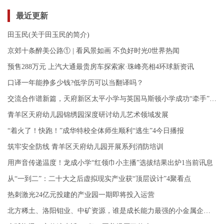
最近更新
田玉民(关于田玉民的简介)
京郊十条醉美公路① | 看风景如画 不负好时光0世界热闻
预售288万元 上汽大通最贵房车探索家·珠峰亮相4环球新资讯
口译一年能挣多少钱?低学历可以当翻译吗？
交流合作谱新篇，天府新区太平小学与英国马斯顿小学成功“牵手”2当前热讯
青羊区天府幼儿园锦绣园深度研讨幼儿艺术领域发展
“着火了！快跑！”成华特校全体师生顺利“逃生”4今日播报
筑牢安全防线 青羊区天府幼儿园开展系列消防培训
用声音传递温度！龙成小学“红领巾小主播”选拔结果出炉1当前讯息
从“一到二”：二十大之后虚拟现实产业获“顶层设计”4聚看点
热刺激光24亿元投建的产业园一期即将投入运营
北方稀土、洛阳钼业、中矿资源，谁是成长能力最强的小金属企业？